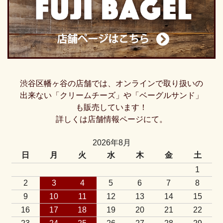
渋谷区幡ヶ谷の店舗では、オンラインで取り扱いの
出来ない「クリームチーズ」や「ベーグルサンド」
も販売しています！
詳しくは店舗情報ページにて。
2026年8月
日
月
火
水
木
金
土
1
2
3
4
5
6
7
8
9
10
11
12
13
14
15
16
17
18
19
20
21
22